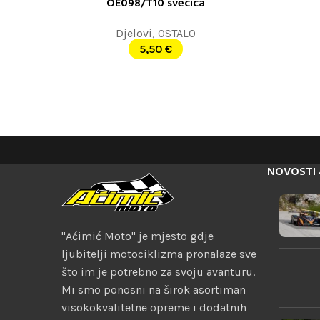
OE098/T10 svecica
DODAJ U KORPU
DODAJ U K
Djelovi
,
OSTALO
5,50
€
NOVOSTI 
"Aćimić Moto" je mjesto gdje
ljubitelji motociklizma pronalaze sve
što im je potrebno za svoju avanturu.
Mi smo ponosni na širok asortiman
visokokvalitetne opreme i dodatnih