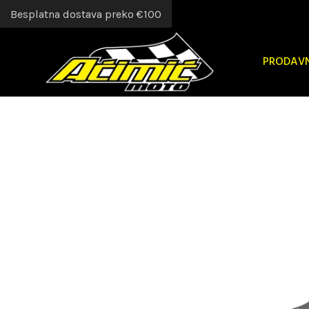
Besplatna dostava preko €100
PRODAV