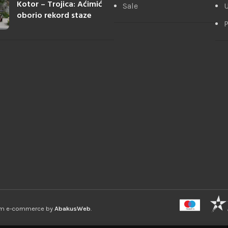
Kotor – Trojica: Aćimić
Sale
U
oborio rekord staze
P
ium e-commerce by
AbakusWeb
.