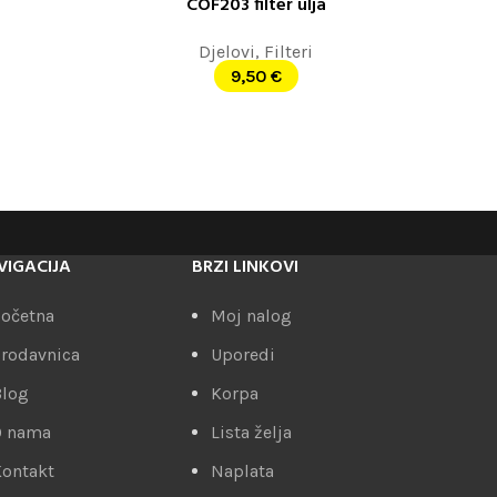
COF203 filter ulja
DODAJ U KORPU
Djelovi
,
Filteri
9,50
€
VIGACIJA
BRZI LINKOVI
očetna
Moj nalog
rodavnica
Uporedi
Blog
Korpa
O nama
Lista želja
ontakt
Naplata