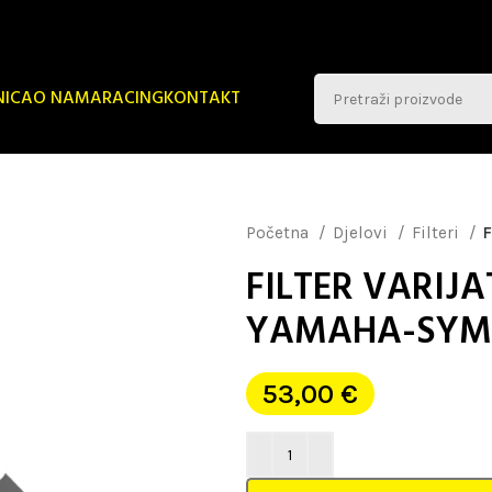
NICA
O NAMA
RACING
KONTAKT
Početna
Djelovi
Filteri
FILTER VARIJ
YAMAHA-SYM
53,00
€