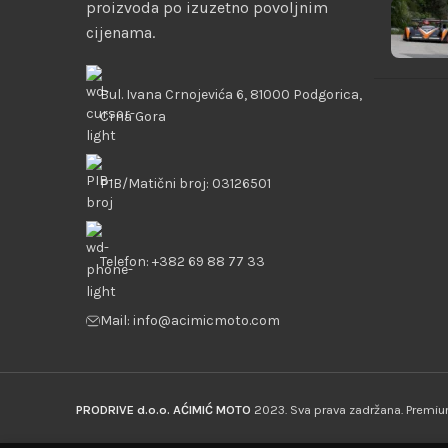
proizvoda po izuzetno povoljnim
cijenama.
Bul. Ivana Crnojevića 6, 81000 Podgorica,
Crna Gora
PIB/Matični broj: 03126501
Telefon: +382 69 88 77 33
Mail: info@acimicmoto.com
PRODRIVE d.o.o. AĆIMIĆ MOTO
2023. Sva prava zadržana. Prem