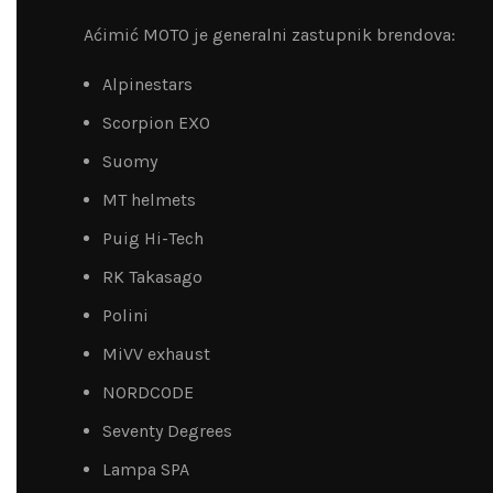
Aćimić MOTO je generalni zastupnik brendova:
Alpinestars
Scorpion EXO
Suomy
MT helmets
Puig Hi-Tech
RK Takasago
Polini
MiVV exhaust
NORDCODE
Seventy Degrees
Lampa SPA