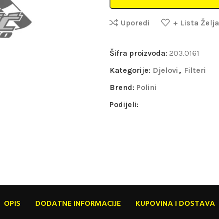
Uporedi
+ Lista Želja
Šifra proizvoda:
203.0161
Kategorije:
Djelovi
,
Filteri
Brend:
Polini
Podijeli:
OPIS
DODATNE INFORMACIJE
KUPOVINA I DOSTAVA