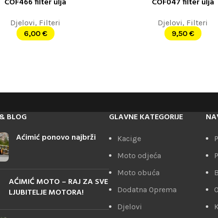
COF466 filter ulja
COF047 filter ulja
ORPU
DODAJ U KORPU
Djelovi
,
Filteri
Djelovi
,
Filteri
6,00
€
9,50
€
& BLOG
GLAVNE KATEGORIJE
NA
Aćimić ponovo najbrži
Kacige
P
Moto odjeća
P
Moto obuća
AĆIMIĆ MOTO – RAJ ZA SVE
Dodatna Oprema
LJUBITELJE MOTORA!
Djelovi
K