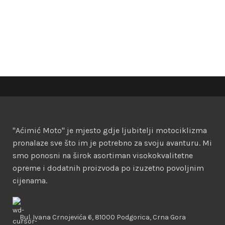
"Aćimić Moto" je mjesto gdje ljubitelji motociklizma
pronalaze sve što im je potrebno za svoju avanturu. Mi
smo ponosni na širok asortiman visokokvalitetne
opreme i dodatnih proizvoda po izuzetno povoljnim
cijenama.
Bul. Ivana Crnojevića 6, 81000 Podgorica, Crna Gora