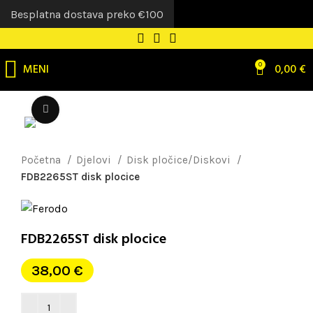
Besplatna dostava preko €100
MENI
0
0,00
€
Uvećaj sliku
Početna
Djelovi
Disk pločice/Diskovi
FDB2265ST disk plocice
FDB2265ST disk plocice
38,00
€