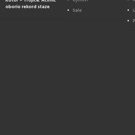
Kotor – Trojica: Aćimić
oborio rekord staze
Sale
U
P