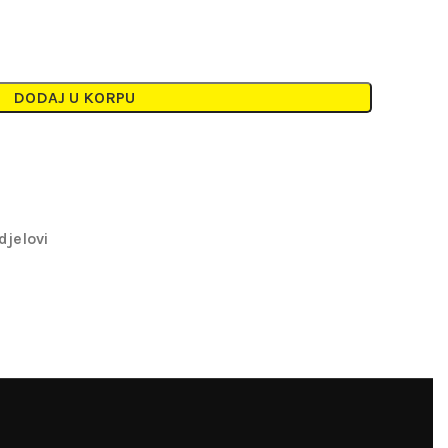
DODAJ U KORPU
djelovi