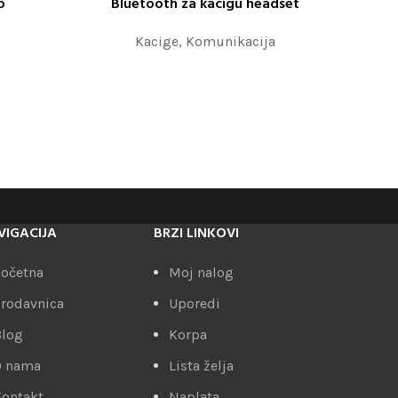
o
Bluetooth za kacigu headset
ODABERITE OPCIJE
Kacige
,
Komunikacija
VIGACIJA
BRZI LINKOVI
očetna
Moj nalog
rodavnica
Uporedi
Blog
Korpa
O nama
Lista želja
ontakt
Naplata