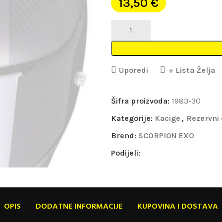
13,50
€
Uporedi
+ Lista Želja
Šifra proizvoda:
1983-30
Kategorije:
Kacige
,
Rezervni 
Brend:
SCORPION EXO
Podijeli:
OPIS
DODATNE INFORMACIJE
KUPOVINA I DOSTAVA