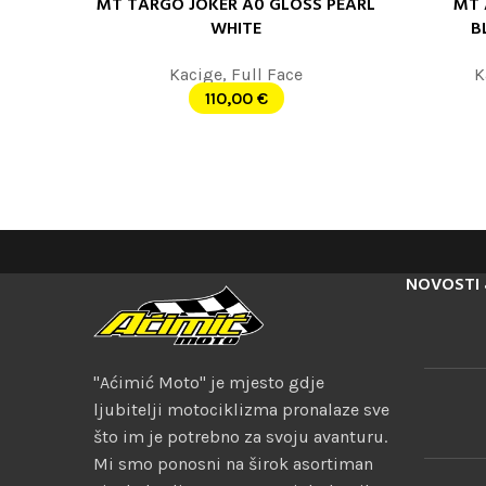
MT TARGO JOKER A0 GLOSS PEARL
MT 
ODABERITE OPCIJE
ODABERITE
WHITE
B
Kacige
,
Full Face
K
110,00
€
NOVOSTI 
"Aćimić Moto" je mjesto gdje
ljubitelji motociklizma pronalaze sve
što im je potrebno za svoju avanturu.
Mi smo ponosni na širok asortiman