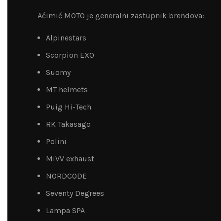
Aćimić MOTO je generalni zastupnik brendova:
Alpinestars
Scorpion EXO
Suomy
MT helmets
Puig Hi-Tech
RK Takasago
Polini
MiVV exhaust
NORDCODE
Seventy Degrees
Lampa SPA