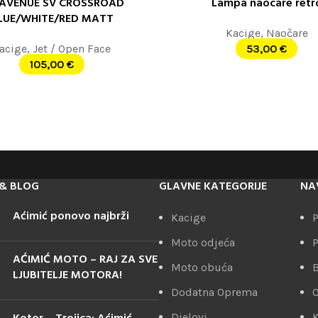
AVENUE SV CROSSROAD
Lampa naocare retr
 OPCIJE
DODAJ U KORPU
LUE/WHITE/RED MATT
Kacige
,
Naočare
acige
,
Jet / Open Face
53,00
€
105,00
€
& BLOG
GLAVNE KATEGORIJE
NA
Aćimić ponovo najbrži
Kacige
P
Moto odjeća
P
AĆIMIĆ MOTO – RAJ ZA SVE
Moto obuća
LJUBITELJE MOTORA!
Dodatna Oprema
Djelovi
K