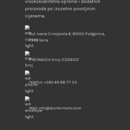
visokokvalitetne opreme i dodatnih
proizvoda po izuzetno povoljnim
cijenama.
Bul. Ivana Crnojevića 6, 81000 Podgorica,
Crna Gora
PIB/Matični broj: 03126501
Telefon: +382 69 88 77 33
Mail: info@acimicmoto.com