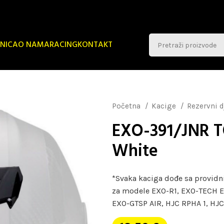
NICA
O NAMA
RACING
KONTAKT
Početna
Kacige
Rezervni d
EXO-391/JNR 
White
*Svaka kaciga dođe sa providn
za modele EXO-R1, EXO-TECH 
EXO-GTSP AIR, HJC RPHA 1, HJC