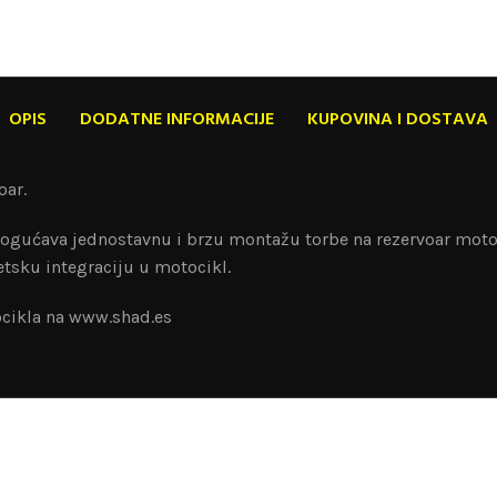
OPIS
DODATNE INFORMACIJE
KUPOVINA I DOSTAVA
oar.
ogućava jednostavnu i brzu montažu torbe na rezervoar motoci
sku integraciju u motocikl.
cikla na www.shad.es