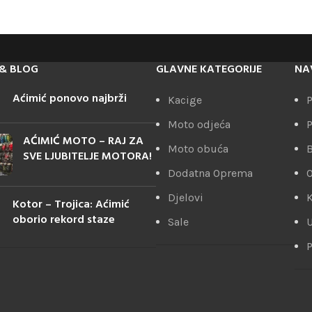
& BLOG
GLAVNE KATEGORIJE
NA
Aćimić ponovo najbrži
Kacige
P
Moto odjeća
P
AĆIMIĆ MOTO – RAJ ZA
Moto obuća
SVE LJUBITELJE MOTORA!
Dodatna Oprema
Djelovi
K
Kotor – Trojica: Aćimić
oborio rekord staze
Sale
U
P