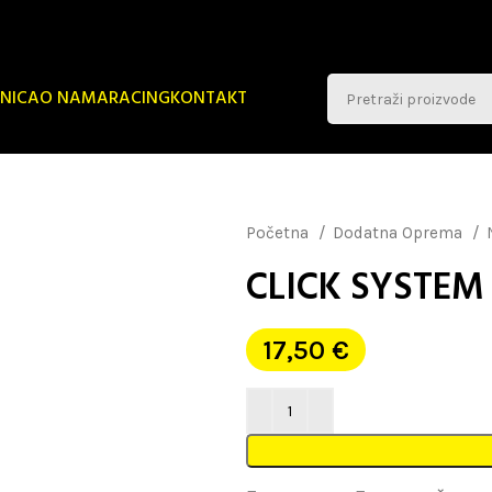
NICA
O NAMA
RACING
KONTAKT
Početna
Dodatna Oprema
CLICK SYSTEM
17,50
€