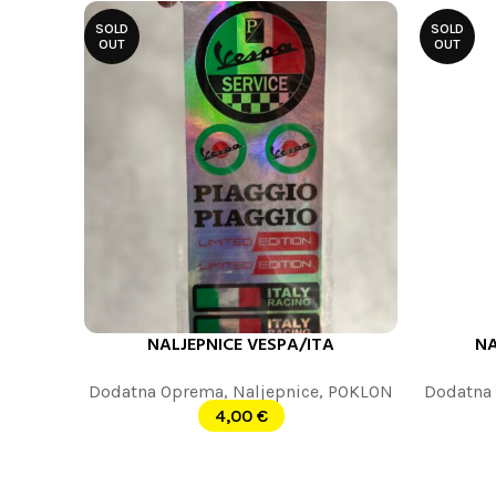
SOLD
SOLD
OUT
OUT
NALJEPNICE VESPA/ITA
NA
PROČITAJTE JOŠ
PROČITAJT
Dodatna Oprema
,
Naljepnice
,
POKLON
Dodatna
4,00
€