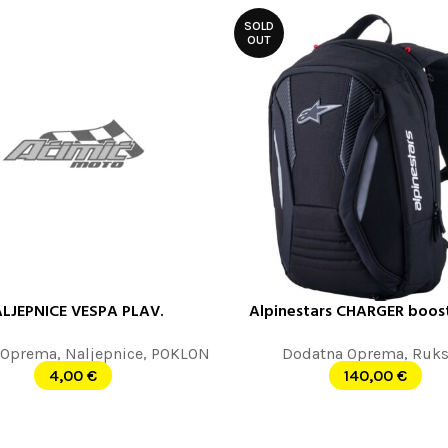
SOLD
OUT
LJEPNICE VESPA PLAV.
Alpinestars CHARGER boost
E JOŠ
PROČITAJTE JOŠ
 Oprema
,
Naljepnice
,
POKLON
Dodatna Oprema
,
Ruks
4,00
€
140,00
€