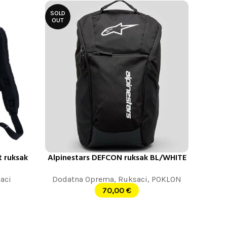
SOLD
OUT
 ruksak
Alpinestars DEFCON ruksak BL/WHITE
PROČITAJTE JOŠ
aci
Dodatna Oprema
,
Ruksaci
,
POKLON
70,00
€