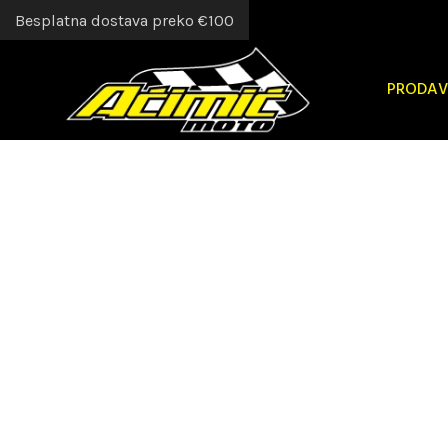
Besplatna dostava preko €100
PRODAV