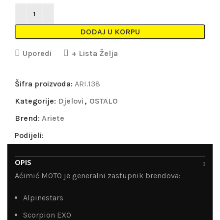
DODAJ U KORPU
Uporedi
+ Lista Želja
Šifra proizvoda:
ARI.138
Kategorije:
Djelovi
,
OSTALO
Brend:
Ariete
Podijeli:
OPIS
Aćimić MOTO je generalni zastupnik brendova:
Alpinestars
Scorpion EXO