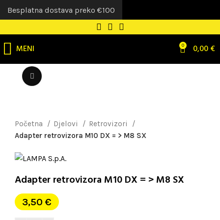
Besplatna dostava preko €100
MENI
0
0,00
€
Uvećaj sliku
Početna
Djelovi
Retrovizori
Adapter retrovizora M10 DX = > M8 SX
Adapter retrovizora M10 DX = > M8 SX
3,50
€