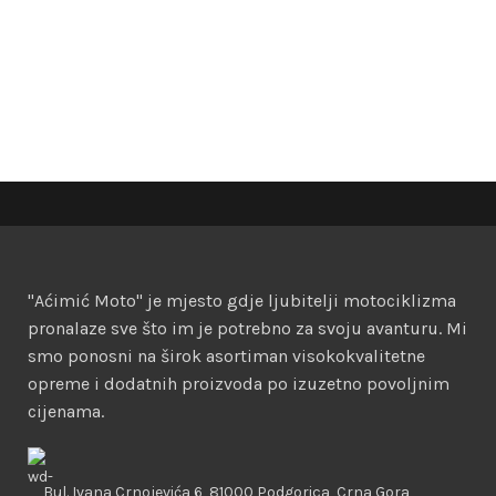
"Aćimić Moto" je mjesto gdje ljubitelji motociklizma
pronalaze sve što im je potrebno za svoju avanturu. Mi
smo ponosni na širok asortiman visokokvalitetne
opreme i dodatnih proizvoda po izuzetno povoljnim
cijenama.
Bul. Ivana Crnojevića 6, 81000 Podgorica, Crna Gora