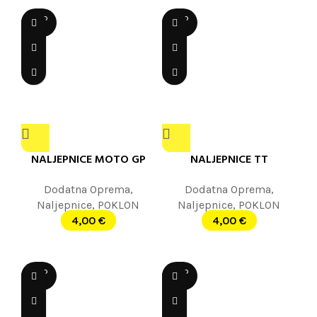
SOLD
SOLD
OUT
OUT
NALJEPNICE MOTO GP
NALJEPNICE TT
Dodatna Oprema
,
Dodatna Oprema
,
Naljepnice
,
POKLON
Naljepnice
,
POKLON
4,00
€
4,00
€
SOLD
SOLD
OUT
OUT