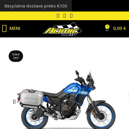
Besplatna dostava preko €100
MENI
0
0,00
€
SOLD
OUT