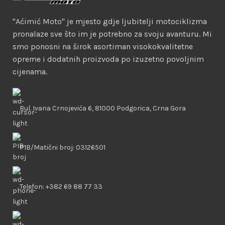
"Aćimić Moto" je mjesto gdje ljubitelji motociklizma
pronalaze sve što im je potrebno za svoju avanturu. Mi
smo ponosni na širok asortiman visokokvalitetne
opreme i dodatnih proizvoda po izuzetno povoljnim
cijenama.
Bul. Ivana Crnojevića 6, 81000 Podgorica, Crna Gora
PIB/Matični broj: 03126501
Telefon: +382 69 88 77 33